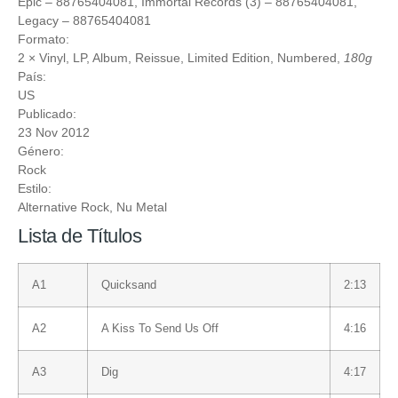
Epic
‎– 88765404081,
Immortal Records (3)
‎– 88765404081,
Legacy
‎– 88765404081
Formato:
2 ×
Vinyl
, LP, Album, Reissue, Limited Edition, Numbered,
180g
País:
US
Publicado:
23 Nov 2012
Género:
Rock
Estilo:
Alternative Rock
,
Nu Metal
Lista de Títulos
A1
Quicksand
2:13
A2
A Kiss To Send Us Off
4:16
A3
Dig
4:17