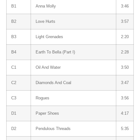
B1
Anna Molly
3:46
B2
Love Hurts
3:57
B3
Light Grenades
2:20
B4
Earth To Bella (Part I)
2:28
C1
Oil And Water
3:50
C2
Diamonds And Coal
3:47
C3
Rogues
3:56
D1
Paper Shoes
4:17
D2
Pendulous Threads
5:35