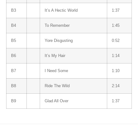
B3
It’s A Hectic World
1:37
B4
To Remember
1:45
B5
Yore Disgusting
0:52
B6
It’s My Hair
1:14
B7
I Need Some
1:10
B8
Ride The Wild
2:14
B9
Glad All Over
1:37