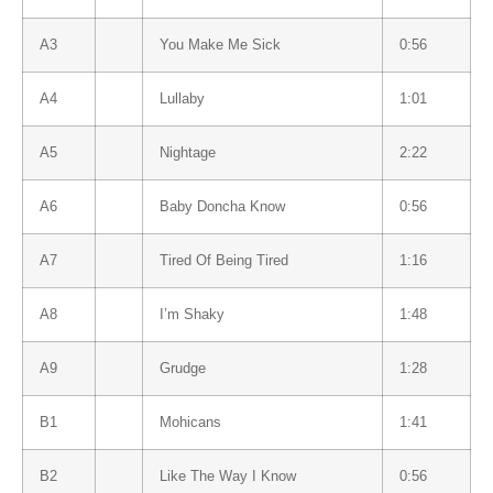
A3
You Make Me Sick
0:56
A4
Lullaby
1:01
A5
Nightage
2:22
A6
Baby Doncha Know
0:56
A7
Tired Of Being Tired
1:16
A8
I’m Shaky
1:48
A9
Grudge
1:28
B1
Mohicans
1:41
B2
Like The Way I Know
0:56