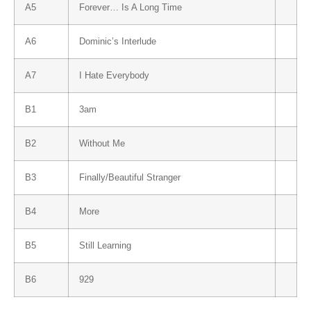
A5
Forever… Is A Long Time
A6
Dominic’s Interlude
A7
I Hate Everybody
B1
3am
B2
Without Me
B3
Finally/Beautiful Stranger
B4
More
B5
Still Learning
B6
929