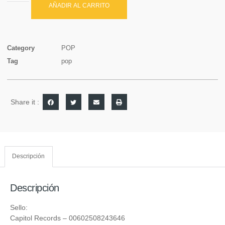
AÑADIR AL CARRITO
Category
POP
Tag
pop
Share it :
Descripción
Descripción
Sello:
Capitol Records
‎– 00602508243646