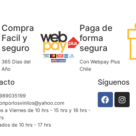
Compra
Paga de
Facil y
forma
seguro
segura
365 Dias del
Con Webpay Plus
Año
Chile
acto
Síguenos
989035199
ionporlosvinilos@yahoo.com
s a Viernes de 10 hrs - 15 hrs y 16 hrs -
rs
dos de 10 hrs - 17 hrs