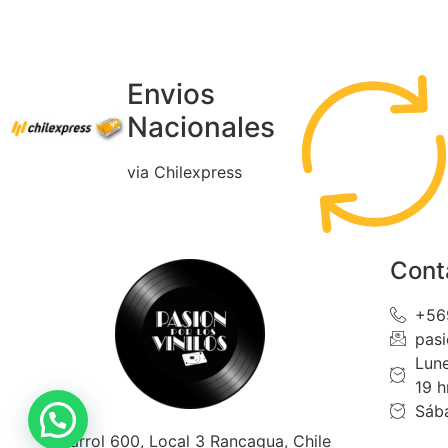
Envios
Nacionales
via Chilexpress
Cont
+56
pas
Lune
19 h
Sába
Ocarrol 600, Local 3 Rancagua, Chile