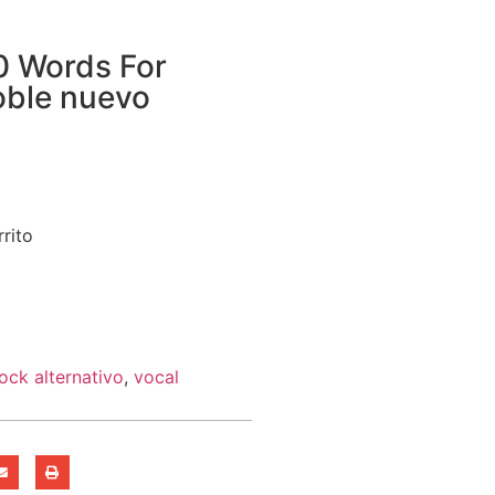
0 Words For
oble nuevo
rrito
ock alternativo
,
vocal