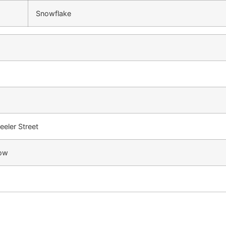
Snowflake
eler Street
now