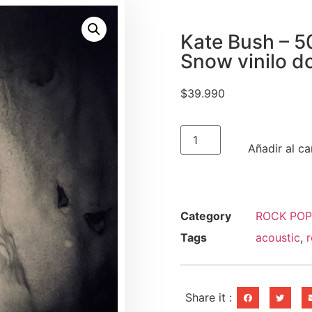
Kate Bush – 5
Snow vinilo d
$
39.990
Añadir al ca
Category
ROCK POP
Tags
acoustic
,
r
Share it :