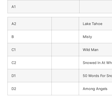
A1
A2
Lake Tahoe
B
Misty
C1
Wild Man
C2
Snowed In At Whe
D1
50 Words For S
D2
Among Angels