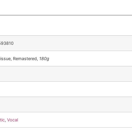
593810
eissue, Remastered,
180g
tic
,
Vocal