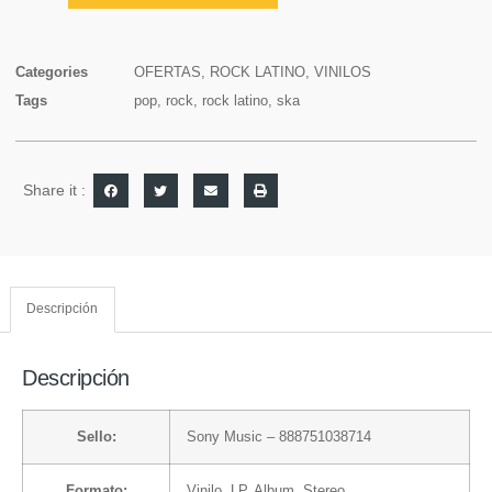
Categories
OFERTAS
,
ROCK LATINO
,
VINILOS
Tags
pop
,
rock
,
rock latino
,
ska
Share it :
Descripción
Descripción
Sello:
Sony Music
– 888751038714
Formato:
Vinilo
, LP, Album, Stereo