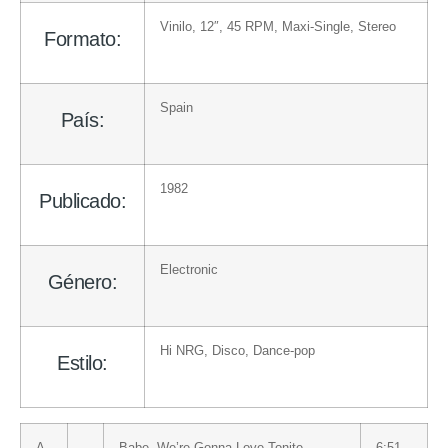
Vinilo
, 12″, 45 RPM, Maxi-Single, Stereo
Formato:
Spain
País:
1982
Publicado:
Electronic
Género:
Hi NRG
,
Disco
,
Dance-pop
Estilo:
A
Babe, We’re Gonna Love Tonite
6:51