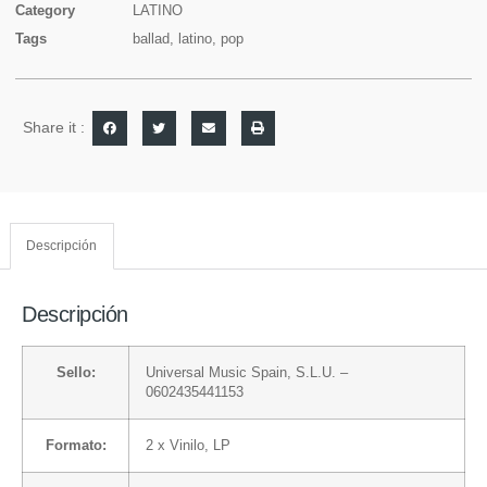
Category
LATINO
Tags
ballad
,
latino
,
pop
Share it :
Descripción
Descripción
Sello:
Universal Music Spain, S.L.U.
–
0602435441153
Formato:
2 x
Vinilo
, LP