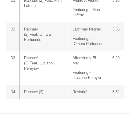
D1
Raphael (2)
Feat.
Mon
Frente A Frente
3:26
Laferte
–
Featuring –
Mon
Laferte
D2
Raphael
Lágrimas Negras
3:56
(2)
Feat.
Omara
Featuring –
Portuondo
–
Omara Portuondo
D3
Raphael
Alfonsina y El
5:29
(2)
Feat.
Luciano
Mar
Pereyra
–
Featuring –
Luciano Pereyra
D4
Raphael (2)
–
Resistiré
3:52