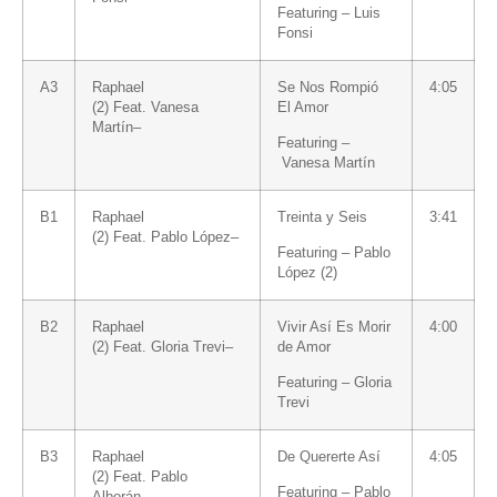
Featuring –
Luis
Fonsi
A3
Raphael
Se Nos Rompió
4:05
(2)
Feat.
Vanesa
El Amor
Martín
–
Featuring –
Vanesa Martín
B1
Raphael
Treinta y Seis
3:41
(2)
Feat.
Pablo López
–
Featuring –
Pablo
López (2)
B2
Raphael
Vivir Así Es Morir
4:00
(2)
Feat.
Gloria Trevi
–
de Amor
Featuring –
Gloria
Trevi
B3
Raphael
De Quererte Así
4:05
(2)
Feat.
Pablo
Featuring –
Pablo
Alborán
–