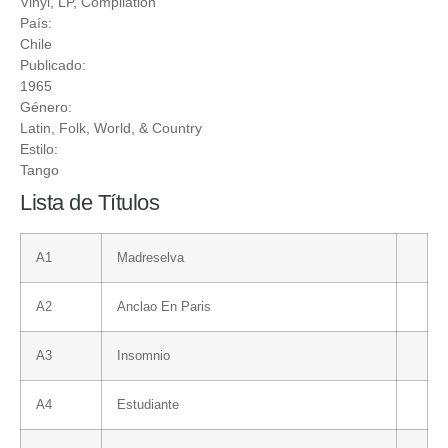
Vinyl
, LP, Compilation
País:
Chile
Publicado:
1965
Género:
Latin
,
Folk, World, & Country
Estilo:
Tango
Lista de Títulos
A1
Madreselva
A2
Anclao En Paris
A3
Insomnio
A4
Estudiante