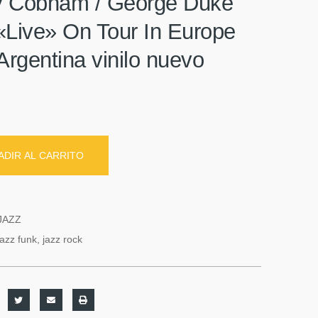
ly Cobham / George Duke
«Live» On Tour In Europe
Argentina vinilo nuevo
ADIR AL CARRITO
JAZZ
jazz funk
,
jazz rock