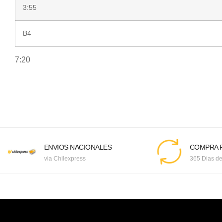
3:55
B4
7:20
ENVIOS NACIONALES
COMPRA F
via Chilexpress
365 Dias de