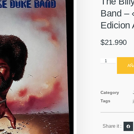
The Bil
Band – 
Edicion 
$
21.990
AÑ
Category
Tags
Share it :