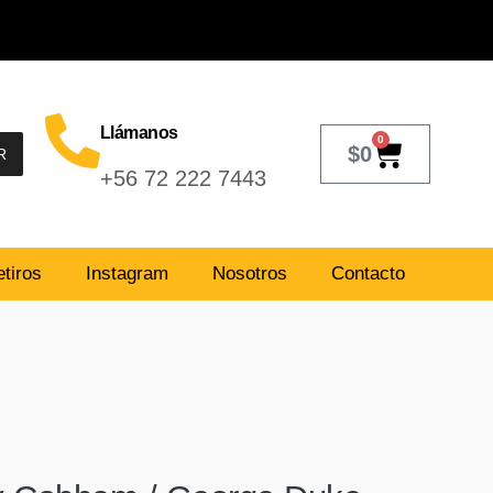
Llámanos
0
$
0
R
+56 72 222 7443
tiros
Instagram
Nosotros
Contacto