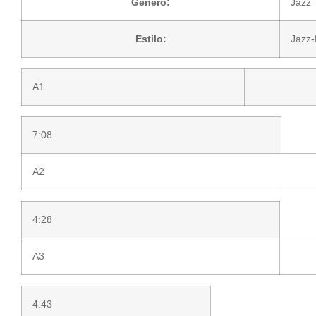
Género:
Jazz
Estilo:
Jazz
A1
7:08
A2
4:28
A3
4:43