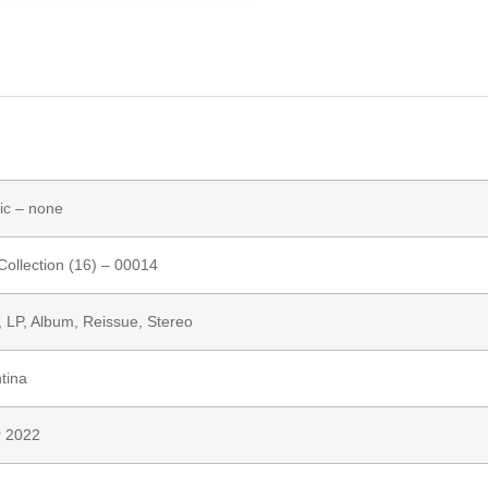
ic
– none
Collection (16)
– 00014
, LP, Album, Reissue, Stereo
tina
r 2022