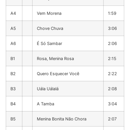
A4
Vem Morena
1:59
A5
Chove Chuva
3:06
A6
É Só Sambar
2:06
B1
Rosa, Menina Rosa
2:15
B2
Quero Esquecer Você
2:22
B3
Uála Uálalá
2:08
B4
A Tamba
3:04
B5
Menina Bonita Não Chora
2:07