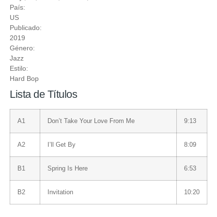
País:
US
Publicado:
2019
Género:
Jazz
Estilo:
Hard Bop
Lista de Títulos
A1
Don’t Take Your Love From Me
9:13
A2
I’ll Get By
8:09
B1
Spring Is Here
6:53
B2
Invitation
10:20