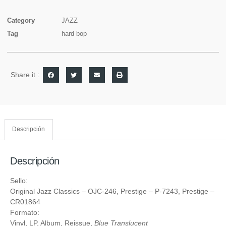
Category
JAZZ
Tag
hard bop
Share it :
Descripción
Descripción
Sello:
Original Jazz Classics
‎– OJC-246,
Prestige
‎– P-7243,
Prestige
‎–
CR01864
Formato:
Vinyl
, LP, Album, Reissue,
Blue Translucent