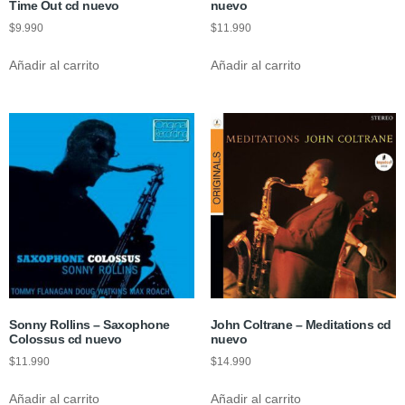
Time Out cd nuevo
nuevo
$
9.990
$
11.990
Añadir al carrito
Añadir al carrito
Sonny Rollins – Saxophone
John Coltrane – Meditations cd
Colossus cd nuevo
nuevo
$
11.990
$
14.990
Añadir al carrito
Añadir al carrito