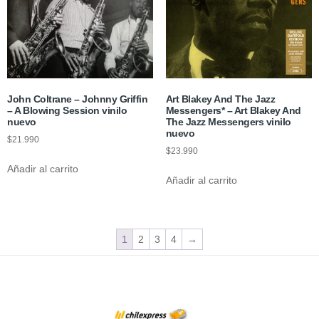
John Coltrane – Johnny Griffin
Art Blakey And The Jazz
– A Blowing Session vinilo
Messengers* ‎– Art Blakey And
nuevo
The Jazz Messengers vinilo
nuevo
$
21.990
$
23.990
Añadir al carrito
Añadir al carrito
1
2
3
4
→