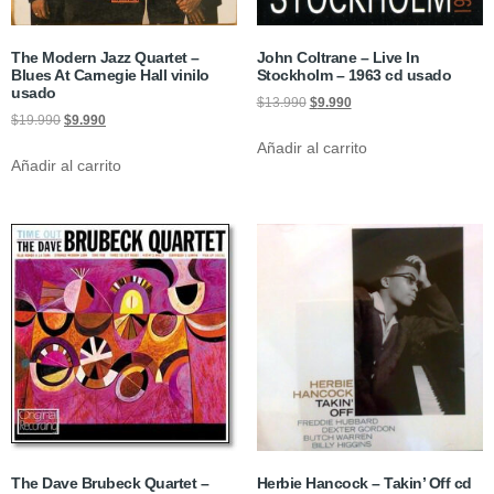
The Modern Jazz Quartet –
John Coltrane – Live In
Blues At Carnegie Hall vinilo
Stockholm – 1963 cd usado
usado
$
13.990
$
9.990
$
19.990
$
9.990
Añadir al carrito
Añadir al carrito
The Dave Brubeck Quartet –
Herbie Hancock – Takin’ Off cd