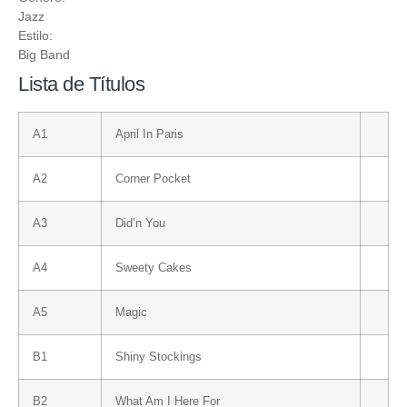
Jazz
Estilo:
Big Band
Lista de Títulos
A1
April In Paris
A2
Corner Pocket
A3
Did’n You
A4
Sweety Cakes
A5
Magic
B1
Shiny Stockings
B2
What Am I Here For