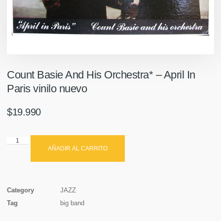
Count Basie And His Orchestra* ‎– April In
Paris vinilo nuevo
$
19.990
AÑADIR AL CARRITO
Category
JAZZ
Tag
big band