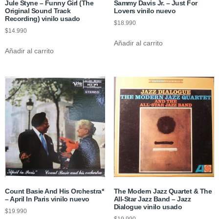
Jule Styne – Funny Girl (The
Sammy Davis Jr. ‎– Just For
Original Sound Track
Lovers vinilo nuevo
Recording) vinilo usado
$
18.990
$
14.990
Añadir al carrito
Añadir al carrito
Count Basie And His Orchestra*
The Modern Jazz Quartet & The
‎– April In Paris vinilo nuevo
All-Star Jazz Band – Jazz
Dialogue vinilo usado
$
19.990