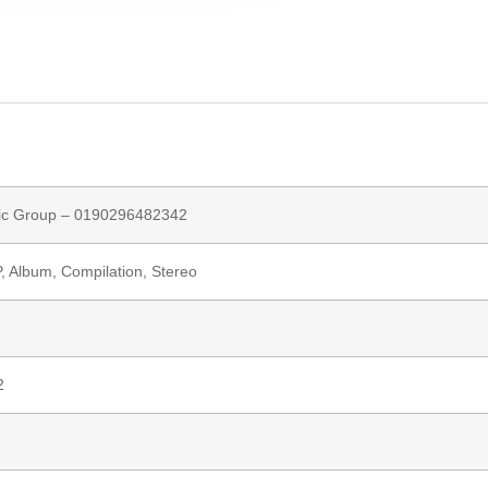
ic Group
– 0190296482342
P, Album, Compilation, Stereo
2