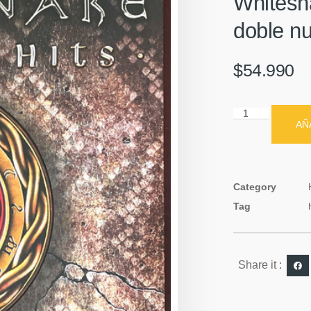
Whitesna
doble n
$
54.990
AÑ
Category
Tag
Share it :