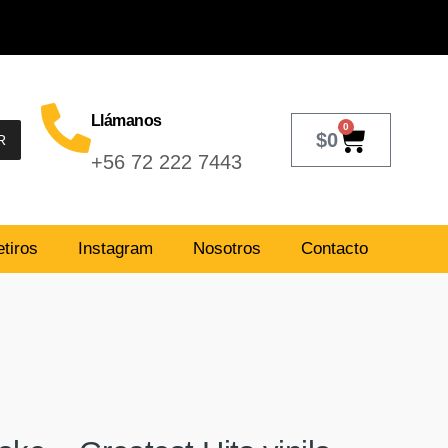
Llámanos
0
$
0
R
+56 72 222 7443
tiros
Instagram
Nosotros
Contacto