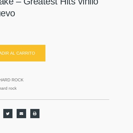
ke – Greatest Hits vinilo
uevo
ADIR AL CARRITO
HARD ROCK
hard rock