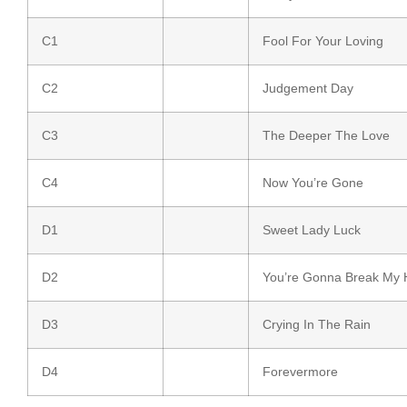
C1
Fool For Your Loving
C2
Judgement Day
C3
The Deeper The Love
C4
Now You’re Gone
D1
Sweet Lady Luck
D2
You’re Gonna Break My 
D3
Crying In The Rain
D4
Forevermore