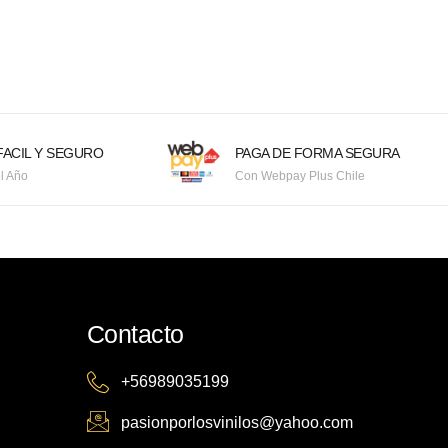
ACIL Y SEGURO
PAGA DE FORMA SEGURA
l Año
Con Webpay Plus Chile
Contacto
+56989035199
pasionporlosvinilos@yahoo.com