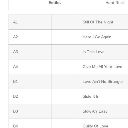
Estilo:
Hard Rock
A1
Still Of The Night
A2
Here I Go Again
A3
Is This Love
A4
Give Me All Your Love
B1
Love Ain’t No Stranger
B2
Slide It In
B3
Slow An’ Easy
B4
Guilty Of Love