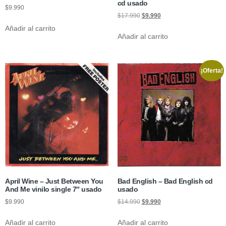
cd usado
$
9.990
$
17.990
$
9.990
Añadir al carrito
Añadir al carrito
¡Oferta!
April Wine – Just Between You
Bad English – Bad English cd
And Me vinilo single 7″ usado
usado
$
9.990
$
14.990
$
9.990
Añadir al carrito
Añadir al carrito