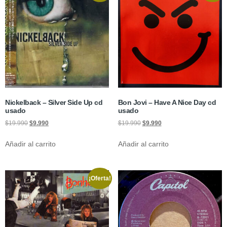
Nickelback – Silver Side Up cd
Bon Jovi – Have A Nice Day cd
usado
usado
$
19.990
$
9.990
$
19.990
$
9.990
Añadir al carrito
Añadir al carrito
¡Oferta!