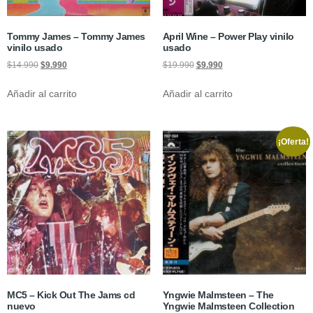
Tommy James – Tommy James
April Wine – Power Play vinilo
vinilo usado
usado
$
14.990
$
9.990
$
19.990
$
9.990
Añadir al carrito
Añadir al carrito
¡Oferta!
MC5 – Kick Out The Jams cd
Yngwie Malmsteen – The
nuevo
Yngwie Malmsteen Collection