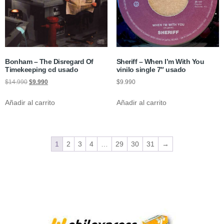
Bonham – The Disregard Of
Sheriff – When I’m With You
Timekeeping cd usado
vinilo single 7″ usado
$
14.990
$
9.990
$
9.990
Añadir al carrito
Añadir al carrito
1
2
3
4
…
29
30
31
→