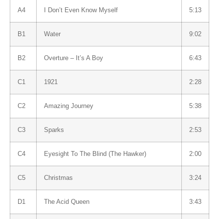
A4
I Don’t Even Know Myself
5:13
B1
Water
9:02
B2
Overture – It’s A Boy
6:43
C1
1921
2:28
C2
Amazing Journey
5:38
C3
Sparks
2:53
C4
Eyesight To The Blind (The Hawker)
2:00
C5
Christmas
3:24
D1
The Acid Queen
3:43