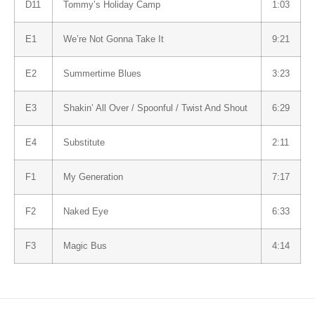
D11
Tommy’s Holiday Camp
1:03
E1
We’re Not Gonna Take It
9:21
E2
Summertime Blues
3:23
E3
Shakin’ All Over / Spoonful / Twist And Shout
6:29
E4
Substitute
2:11
F1
My Generation
7:17
F2
Naked Eye
6:33
F3
Magic Bus
4:14