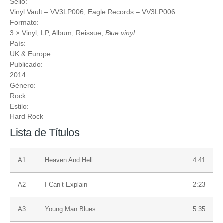
Sello:
Vinyl Vault
‎– VV3LP006,
Eagle Records
‎– VV3LP006
Formato:
3 ×
Vinyl
, LP, Album, Reissue,
Blue vinyl
País:
UK & Europe
Publicado:
2014
Género:
Rock
Estilo:
Hard Rock
Lista de Títulos
A1
Heaven And Hell
4:41
A2
I Can’t Explain
2:23
A3
Young Man Blues
5:35