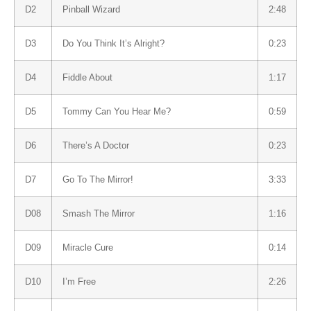
D2
Pinball Wizard
2:48
D3
Do You Think It’s Alright?
0:23
D4
Fiddle About
1:17
D5
Tommy Can You Hear Me?
0:59
D6
There’s A Doctor
0:23
D7
Go To The Mirror!
3:33
D08
Smash The Mirror
1:16
D09
Miracle Cure
0:14
D10
I’m Free
2:26