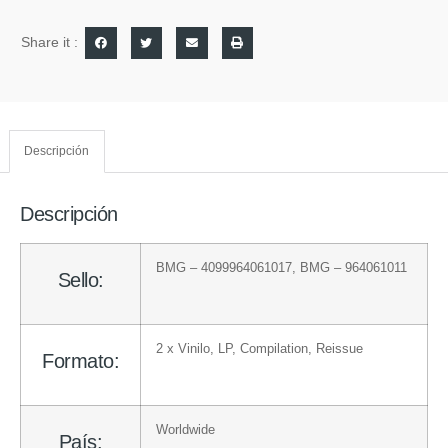
Share it :
Descripción
Descripción
BMG
– 4099964061017
,
BMG
– 964061011
Sello:
2 x
Vinilo
, LP, Compilation, Reissue
Formato:
Worldwide
País: