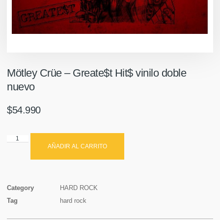
Mötley Crüe ‎– Greate$t Hit$ vinilo doble
nuevo
$
54.990
AÑADIR AL CARRITO
Category
HARD ROCK
Tag
hard rock