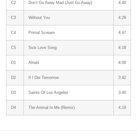
C2
Don’t Go Away Mad (Just Go Away)
4:40
C3
Without You
4:29
C4
Primal Scream
4:47
C5
Sick Love Song
4:18
D1
Afraid
4:08
D2
If I Die Tomorrow
3:42
D3
Saints Of Los Angeles
3:40
D4
The Animal In Me (Remix)
4:19