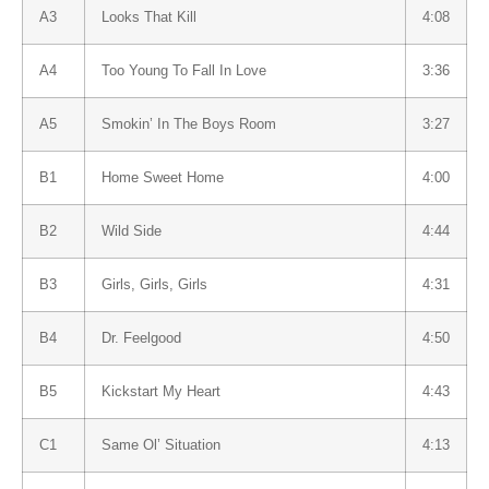
A3
Looks That Kill
4:08
A4
Too Young To Fall In Love
3:36
A5
Smokin’ In The Boys Room
3:27
B1
Home Sweet Home
4:00
B2
Wild Side
4:44
B3
Girls, Girls, Girls
4:31
B4
Dr. Feelgood
4:50
B5
Kickstart My Heart
4:43
C1
Same Ol’ Situation
4:13