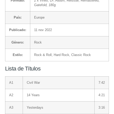
Formato:
2 x
Vinilo
, LP, Album, Reissue, Remastered,
Gatefold, 180g
País:
Europe
Publicado:
11 nov 2022
Género:
Rock
Estilo:
Rock & Roll
,
Hard Rock
,
Classic Rock
Lista de Títulos
A1
Civil War
7:42
A2
14 Years
4:21
A3
Yesterdays
3:16