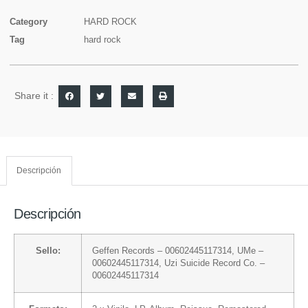
Category
HARD ROCK
Tag
hard rock
Share it :
Descripción
Descripción
Sello:
Geffen Records
– 00602445117314,
UMe
–
00602445117314,
Uzi Suicide Record Co.
–
00602445117314