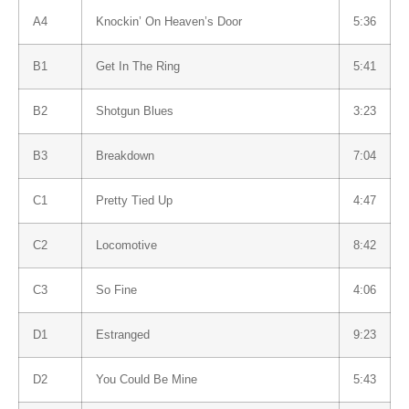
A4
Knockin’ On Heaven’s Door
5:36
B1
Get In The Ring
5:41
B2
Shotgun Blues
3:23
B3
Breakdown
7:04
C1
Pretty Tied Up
4:47
C2
Locomotive
8:42
C3
So Fine
4:06
D1
Estranged
9:23
D2
You Could Be Mine
5:43