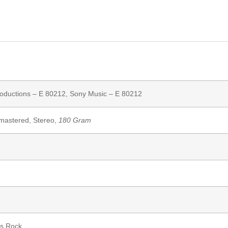
roductions
– E 80212,
Sony Music
– E 80212
emastered, Stereo,
180 Gram
es Rock