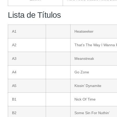
Lista de Títulos
A1
Heatseeker
A2
That’s The Way I Wanna 
A3
Meanstreak
A4
Go Zone
A5
Kissin’ Dynamite
B1
Nick Of Time
B2
Some Sin For Nuthin’