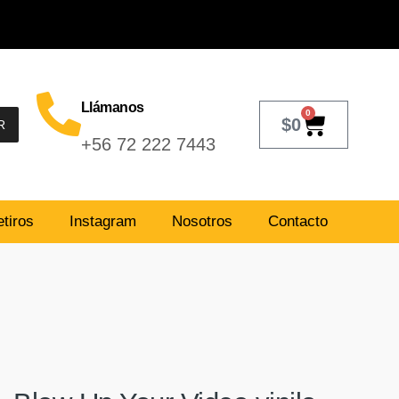
Llámanos
0
$
0
R
+56 72 222 7443
tiros
Instagram
Nosotros
Contacto