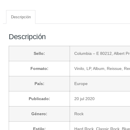
Descripción
Descripción
Sello:
Columbia
– E 80212,
Albert P
Formato:
Vinilo
, LP, Album, Reissue, R
País:
Europe
Publicado:
20 jul 2020
Género:
Rock
Estilo:
Hard Rock
,
Classic Rock
,
Blu