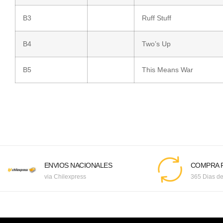
B3
Ruff Stuff
B4
Two’s Up
B5
This Means War
ENVIOS NACIONALES
COMPRA F
via Chilexpress
365 Dias de