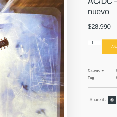
AC/DC ‎–
nuevo
$
28.990
AÑ
Category
Tag
Share it :