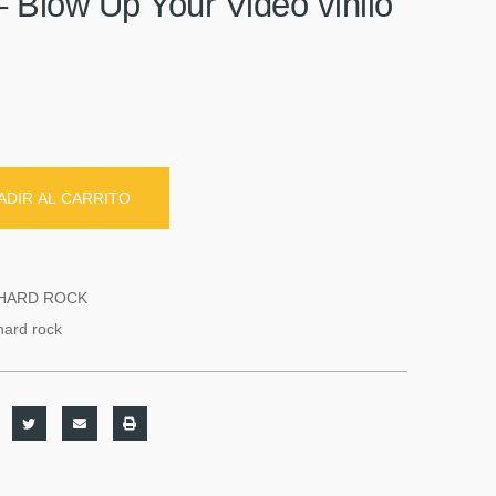
 Blow Up Your Video vinilo
ADIR AL CARRITO
HARD ROCK
hard rock