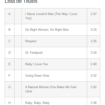
Lista de Títulos
A
I Never Loved A Man (The Way I Love
2:47
You)
B
Do Right Woman, Do Right Man
3:15
C
Respect
2:26
D
Dr. Feelgood
3:18
E
Baby I Love You
2:40
F
Going Down Slow
4:32
G
A Natural Woman (You Make Me Feel
2:42
Like)
H
Baby, Baby, Baby
2:48