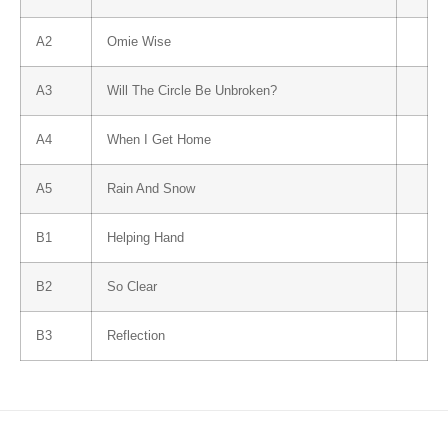
A2
Omie Wise
A3
Will The Circle Be Unbroken?
A4
When I Get Home
A5
Rain And Snow
B1
Helping Hand
B2
So Clear
B3
Reflection