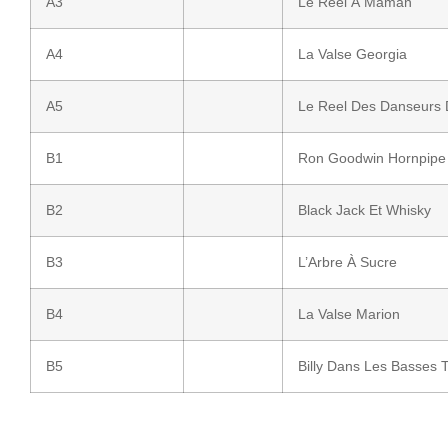
A3
Le Reel À Maman
A4
La Valse Georgia
A5
Le Reel Des Danseurs
B1
Ron Goodwin Hornpipe
B2
Black Jack Et Whisky
B3
L’Arbre À Sucre
B4
La Valse Marion
B5
Billy Dans Les Basses 