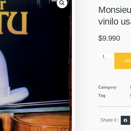
Monsieu
vinilo u
$
9.990
AÑ
Category
Tag
Share it :