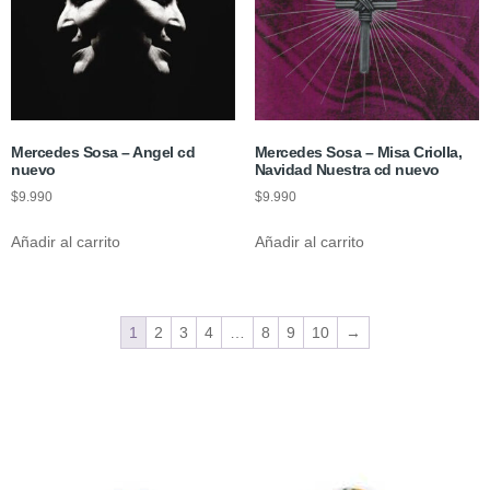
Mercedes Sosa – Angel cd
Mercedes Sosa – Misa Criolla,
nuevo
Navidad Nuestra cd nuevo
$
9.990
$
9.990
Añadir al carrito
Añadir al carrito
1
2
3
4
…
8
9
10
→