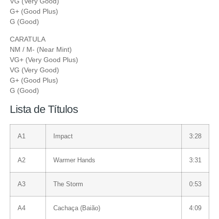
VG (Very Good)
G+ (Good Plus)
G (Good)
CARATULA
NM / M- (Near Mint)
VG+ (Very Good Plus)
VG (Very Good)
G+ (Good Plus)
G (Good)
Lista de Títulos
A1
Impact
3:28
A2
Warmer Hands
3:31
A3
The Storm
0:53
A4
Cachaça (Baião)
4:09