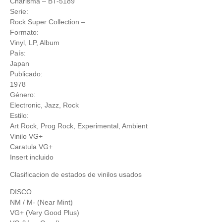
Charisma
‎– BT-5189
Serie:
Rock Super Collection
–
Formato:
Vinyl
, LP, Album
País:
Japan
Publicado:
1978
Género:
Electronic
,
Jazz
,
Rock
Estilo:
Art Rock
,
Prog Rock
,
Experimental
,
Ambient
Vinilo VG+
Caratula VG+
Insert incluido
Clasificacion de estados de vinilos usados
DISCO
NM / M- (Near Mint)
VG+ (Very Good Plus)