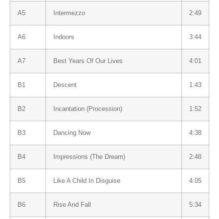
A5
Intermezzo
2:49
A6
Indoors
3:44
A7
Best Years Of Our Lives
4:01
B1
Descent
1:43
B2
Incantation (Procession)
1:52
B3
Dancing Now
4:38
B4
Impressions (The Dream)
2:48
B5
Like A Child In Disguise
4:05
B6
Rise And Fall
5:34