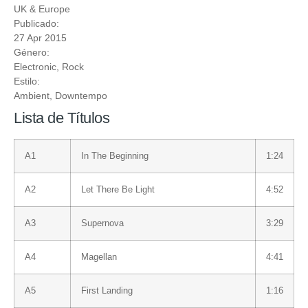
UK & Europe
Publicado:
27 Apr 2015
Género:
Electronic
,
Rock
Estilo:
Ambient
,
Downtempo
Lista de Títulos
Α1
In The Beginning
1:24
Α2
Let There Be Light
4:52
Α3
Supernova
3:29
Α4
Magellan
4:41
Α5
First Landing
1:16