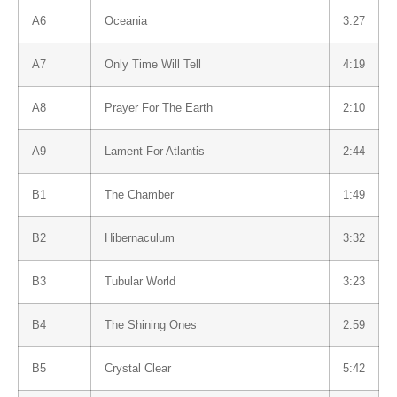
Α6
Oceania
3:27
Α7
Only Time Will Tell
4:19
Α8
Prayer For The Earth
2:10
Α9
Lament For Atlantis
2:44
Β1
The Chamber
1:49
Β2
Hibernaculum
3:32
Β3
Tubular World
3:23
Β4
The Shining Ones
2:59
Β5
Crystal Clear
5:42