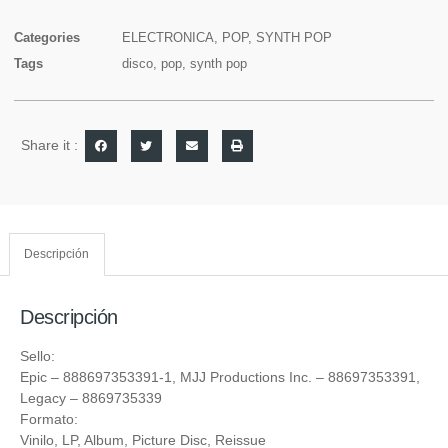
Categories
ELECTRONICA
,
POP
,
SYNTH POP
Tags
disco
,
pop
,
synth pop
Share it :
Descripción
Descripción
Sello:
Epic
– 888697353391-1,
MJJ Productions Inc.
– 88697353391,
Legacy
– 8869735339
Formato:
Vinilo
, LP, Album, Picture Disc, Reissue