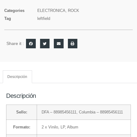
Categories
ELECTRONICA
,
ROCK
Tag
leftfield
Share it :
Descripción
Descripción
Sello:
DFA
– 88985456111,
Columbia
– 88985456111
Formato:
2 x
Vinilo
, LP, Album