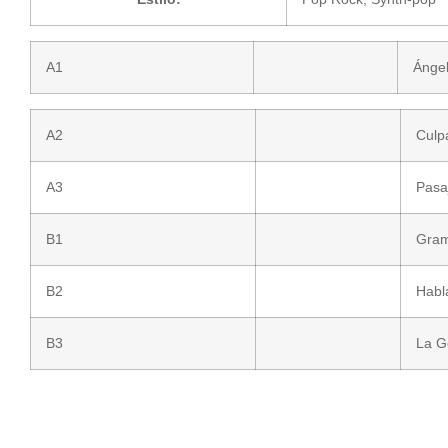
A1
Ángel
A2
Culp
A3
Pasa
B1
Gram
B2
Habl
B3
La G