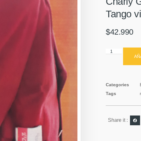
Charly G
Tango vi
$
42.990
AÑ
Categories
Tags
Share it :