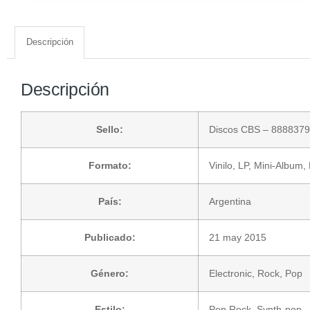
Descripción
Descripción
Sello:
Discos CBS
– 8888379
Formato:
Vinilo
, LP, Mini-Album
País:
Argentina
Publicado:
21 may 2015
Género:
Electronic
,
Rock
,
Pop
Estilo:
Pop Rock
,
Synth-pop