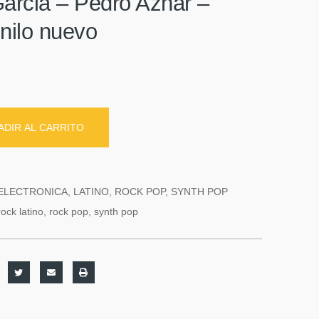
arcia – Pedro Aznar –
nilo nuevo
ADIR AL CARRITO
ELECTRONICA
,
LATINO
,
ROCK POP
,
SYNTH POP
rock latino
,
rock pop
,
synth pop