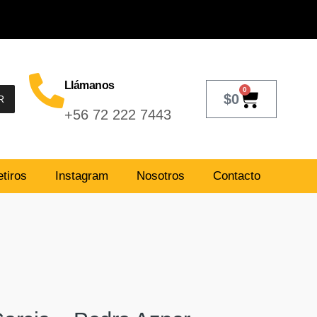
Llámanos
0
$
0
R
+56 72 222 7443
tiros
Instagram
Nosotros
Contacto