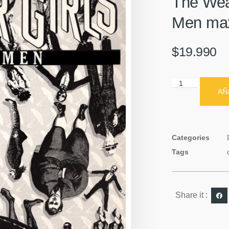
The Weat
Men max
$
19.990
AÑ
Categories
Tags
Share it :