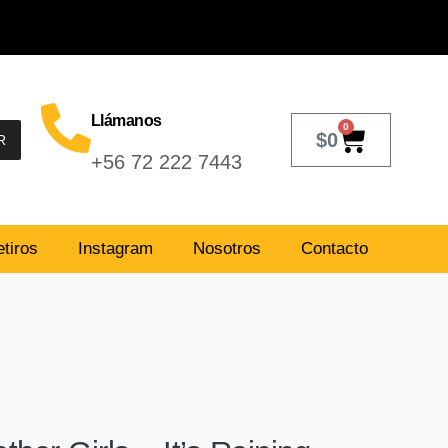
Llámanos
0
$
0
R
+56 72 222 7443
tiros
Instagram
Nosotros
Contacto