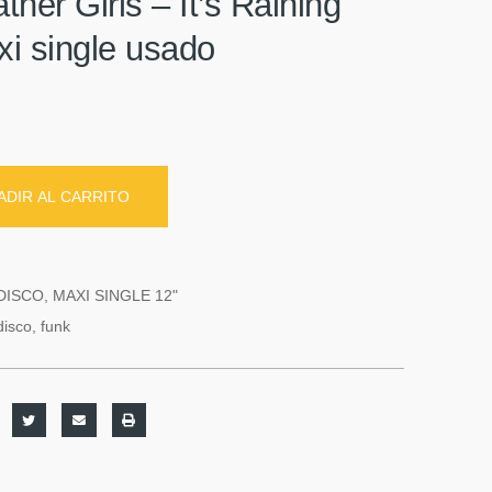
her Girls – It’s Raining
i single usado
ADIR AL CARRITO
DISCO
,
MAXI SINGLE 12"
disco
,
funk