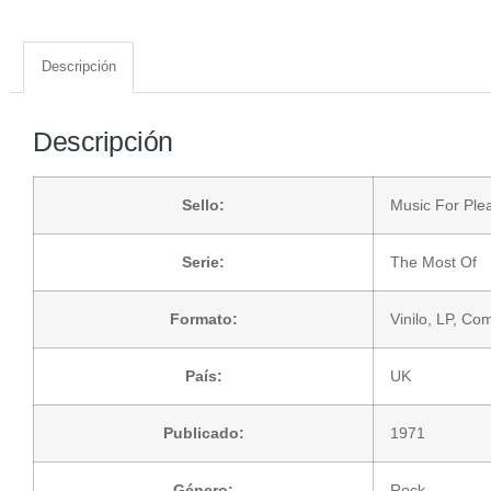
Descripción
Descripción
Sello:
Music For Ple
Serie:
The Most Of
Formato:
Vinilo
, LP, Co
País:
UK
Publicado:
1971
Género:
Rock