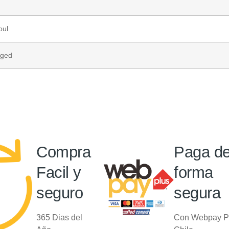
oul
nged
Compra
Paga d
Facil y
forma
seguro
segura
365 Dias del
Con Webpay P