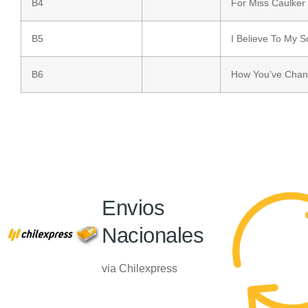
B4
For Miss Caulker
B5
I Believe To My S
B6
How You’ve Cha
Envios
Nacionales
via Chilexpress