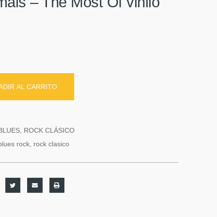
als – The Most Of vinilo
ADIR AL CARRITO
BLUES
,
ROCK CLÁSICO
blues rock
,
rock clasico