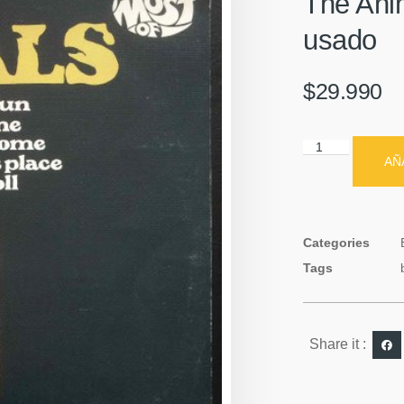
The Anim
usado
$
29.990
AÑ
Categories
Tags
Share it :