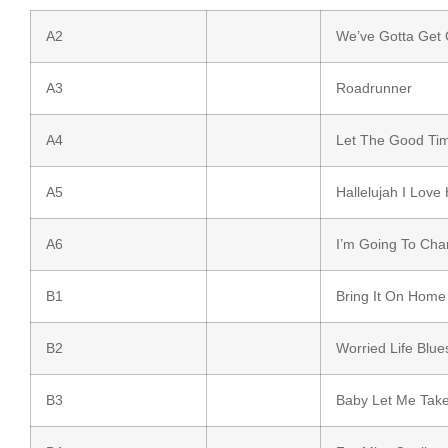
A2
We’ve Gotta Get 
A3
Roadrunner
A4
Let The Good Tim
A5
Hallelujah I Love
A6
I’m Going To Ch
B1
Bring It On Home
B2
Worried Life Blue
B3
Baby Let Me Tak