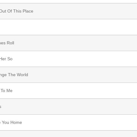
Out Of This Place
es Roll
 Her So
ange The World
 To Me
s
e You Home