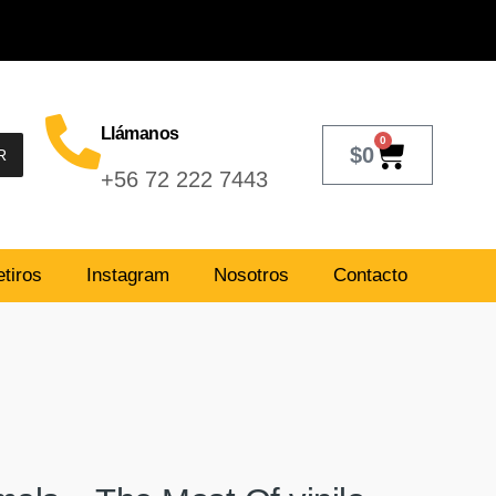
Llámanos
0
$
0
R
+56 72 222 7443
tiros
Instagram
Nosotros
Contacto