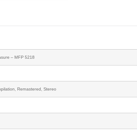
asure
– MFP 5218
mpilation, Remastered, Stereo