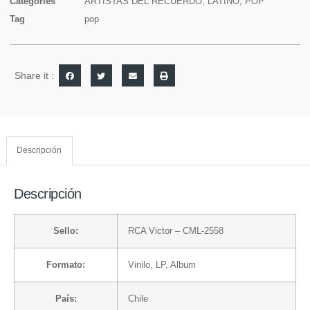
Categories
ARTISTAS DEL RECUERDO
,
LATINO
,
POP
Tag
pop
Share it :
Descripción
Descripción
Sello:
RCA Victor
– CML-2558
Formato:
Vinilo
, LP, Album
País:
Chile