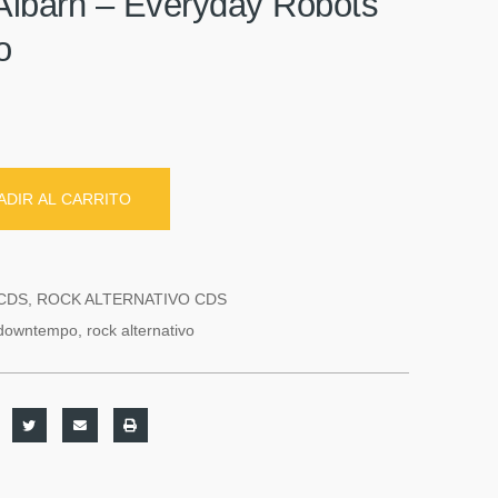
lbarn – Everyday Robots
o
ADIR AL CARRITO
CDS
,
ROCK ALTERNATIVO CDS
downtempo
,
rock alternativo