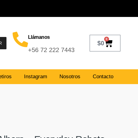
Llámanos
0
$
0
R
+56 72 222 7443
tiros
Instagram
Nosotros
Contacto