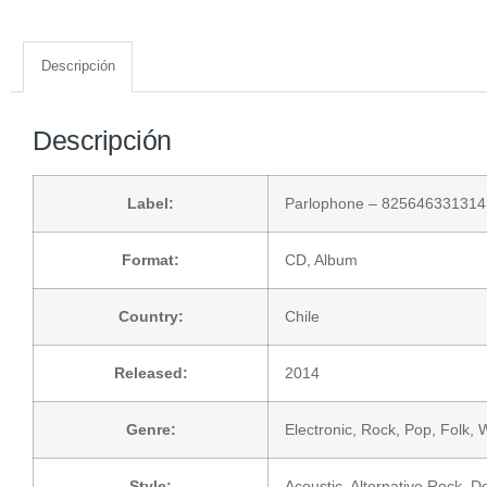
Descripción
Descripción
Label:
Parlophone
– 825646331314
Format:
CD
, Album
Country:
Chile
Released:
2014
Genre:
Electronic
,
Rock
,
Pop
,
Folk, 
Style:
Acoustic
,
Alternative Rock
,
D