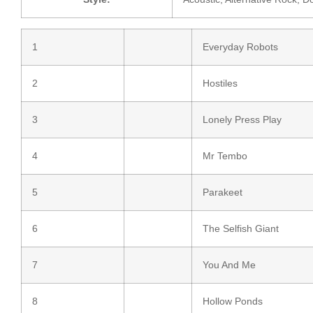
1
Everyday Robots
2
Hostiles
3
Lonely Press Play
4
Mr Tembo
5
Parakeet
6
The Selfish Giant
7
You And Me
8
Hollow Ponds