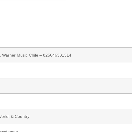
,
Warner Music Chile
– 825646331314
World, & Country
owntempo