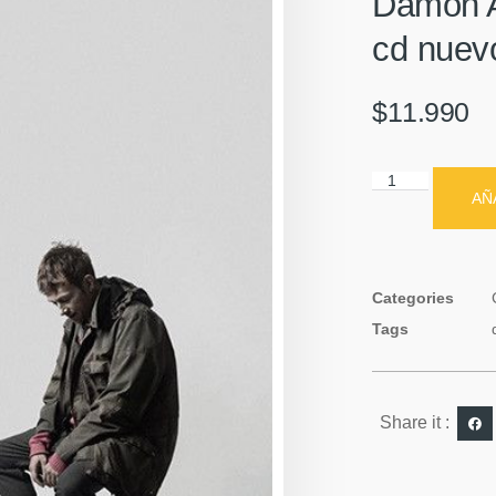
Damon A
cd nuev
$
11.990
AÑ
Categories
Tags
Share it :