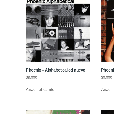
Phoenix – Alphabetical cd nuevo
Phoeni
$
9.990
$
9.990
Añadir al carrito
Añadir 