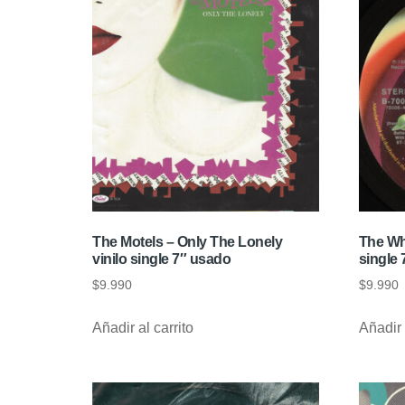
The Motels – Only The Lonely
The Wh
vinilo single 7″ usado
single
$
9.990
$
9.990
Añadir al carrito
Añadir 