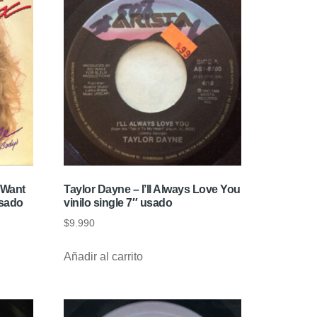
 Want
Taylor Dayne – I’ll Always Love You
usado
vinilo single 7″ usado
$
9.990
Añadir al carrito