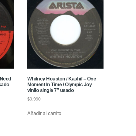
I Need
Whitney Houston / Kashif – One
usado
Moment In Time / Olympic Joy
vinilo single 7″ usado
$
9.990
Añadir al carrito