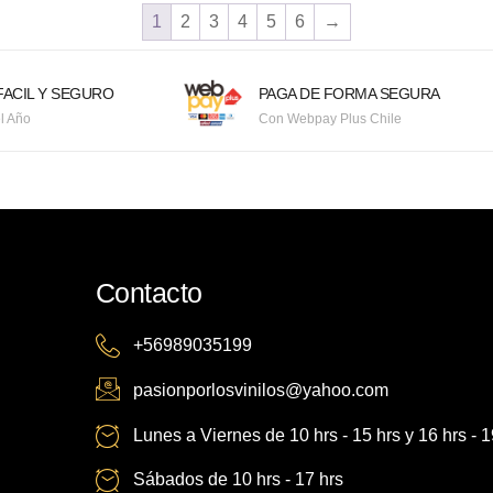
1
2
3
4
5
6
→
ACIL Y SEGURO
PAGA DE FORMA SEGURA
l Año
Con Webpay Plus Chile
Contacto
+56989035199
pasionporlosvinilos@yahoo.com
Lunes a Viernes de 10 hrs - 15 hrs y 16 hrs - 1
Sábados de 10 hrs - 17 hrs