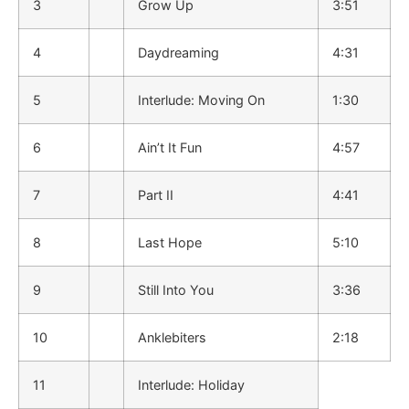
3
Grow Up
3:51
4
Daydreaming
4:31
5
Interlude: Moving On
1:30
6
Ain’t It Fun
4:57
7
Part II
4:41
8
Last Hope
5:10
9
Still Into You
3:36
10
Anklebiters
2:18
11
Interlude: Holiday