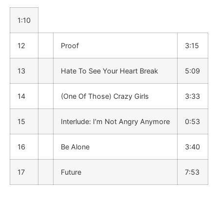
1:10
12
Proof
3:15
13
Hate To See Your Heart Break
5:09
14
(One Of Those) Crazy Girls
3:33
15
Interlude: I’m Not Angry Anymore
0:53
16
Be Alone
3:40
17
Future
7:53