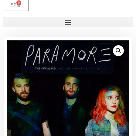
0
$
0