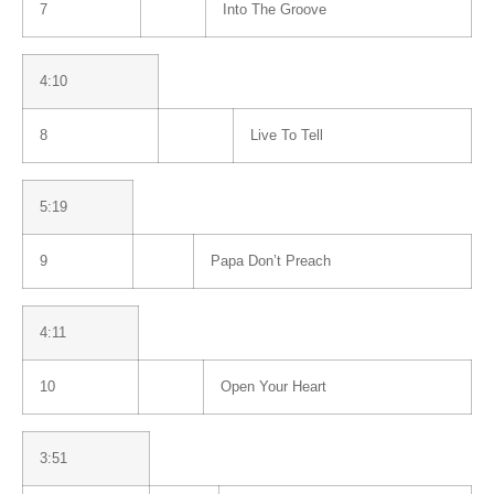
7
Into The Groove
4:10
8
Live To Tell
5:19
9
Papa Don’t Preach
4:11
10
Open Your Heart
3:51