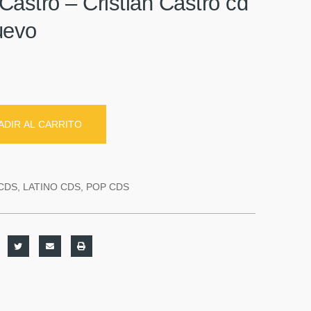
 Castro – Cristian Castro cd
uevo
ADIR AL CARRITO
CDS
,
LATINO CDS
,
POP CDS