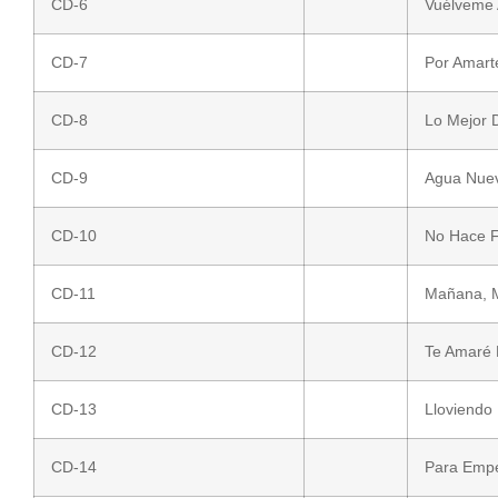
CD-6
Vuélveme 
CD-7
Por Amart
CD-8
Lo Mejor 
CD-9
Agua Nuev
CD-10
No Hace F
CD-11
Mañana, M
CD-12
Te Amaré M
CD-13
Lloviendo 
CD-14
Para Empe