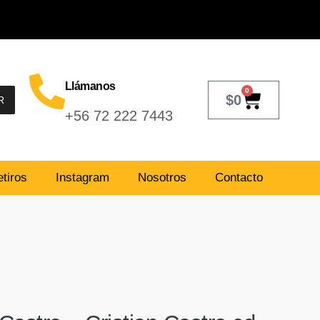
Llámanos
0
$
0
R
+56 72 222 7443
tiros
Instagram
Nosotros
Contacto