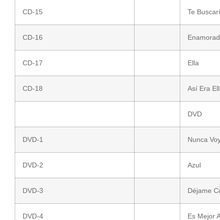
CD-15
Te Buscar
CD-16
Enamorado
CD-17
Ella
CD-18
Así Era El
DVD
DVD-1
Nunca Voy 
DVD-2
Azul
DVD-3
Déjame Co
DVD-4
Es Mejor A