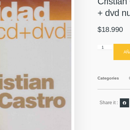
Cristian
+ dvd n
$
18.990
AÑ
Categories
Share it :