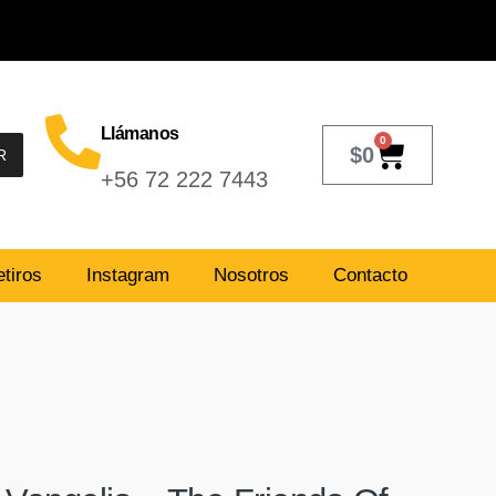
Llámanos
0
$
0
R
+56 72 222 7443
tiros
Instagram
Nosotros
Contacto