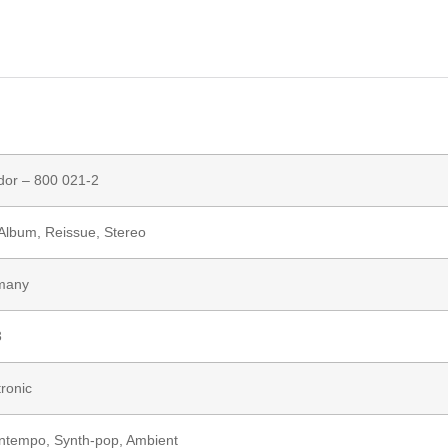
dor
– 800 021-2
 Album, Reissue, Stereo
many
3
tronic
ntempo
,
Synth-pop
,
Ambient