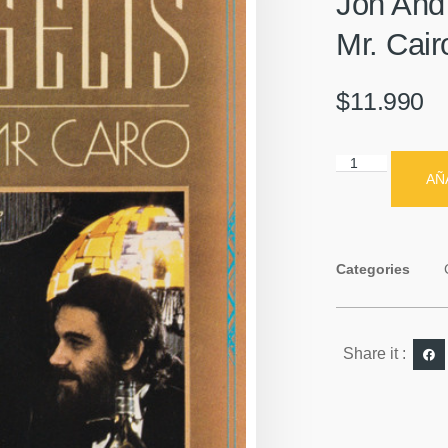
Jon And
Mr. Cair
$
11.990
AÑ
Categories
Share it :