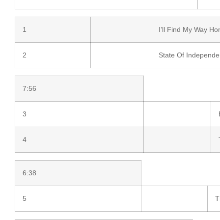
1
I’ll Find My Way H
2
State Of Independ
7:56
3
4
6:38
5
T