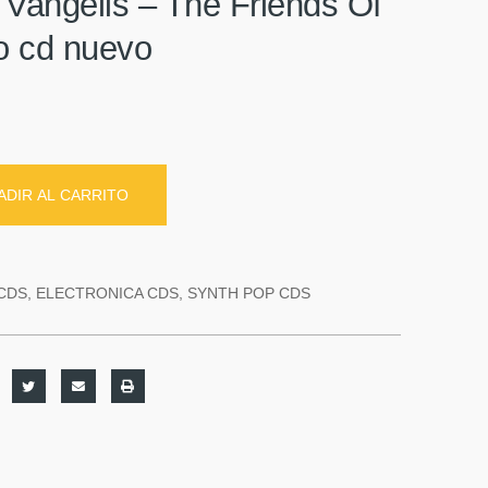
 Vangelis – The Friends Of
o cd nuevo
ADIR AL CARRITO
CDS
,
ELECTRONICA CDS
,
SYNTH POP CDS