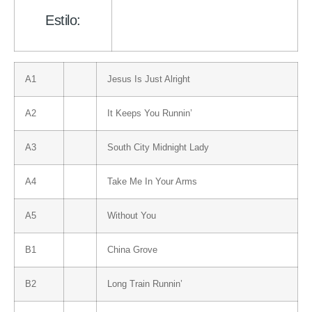
Estilo:
A1
Jesus Is Just Alright
A2
It Keeps You Runnin’
A3
South City Midnight Lady
A4
Take Me In Your Arms
A5
Without You
B1
China Grove
B2
Long Train Runnin’