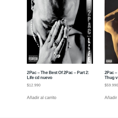
2Pac – The Best Of 2Pac – Part 2:
2Pac – 
Life cd nuevo
Thug vi
$
12.990
$
59.99
Añadir al carrito
Añadir 