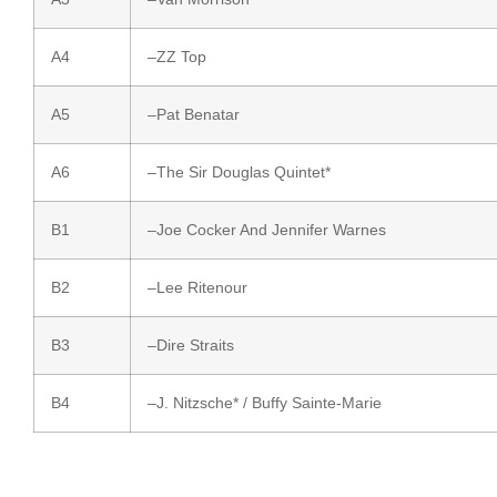
A4
–
ZZ Top
A5
–
Pat Benatar
A6
–
The Sir Douglas Quintet
*
B1
–
Joe Cocker
And
Jennifer Warnes
B2
–
Lee Ritenour
B3
–
Dire Straits
B4
–
J. Nitzsche
* /
Buffy Sainte-Marie