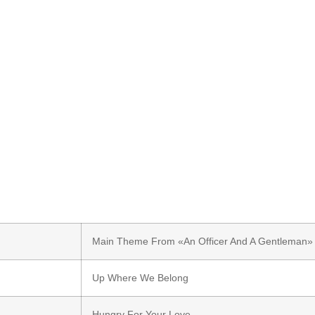
Main Theme From «An Officer And A Gentleman»
Up Where We Belong
Hungry For Your Love