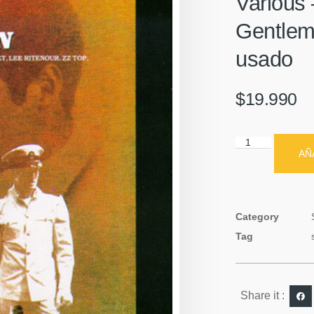
Various 
Gentlem
usado
$
19.990
AÑ
Category
Tag
Share it :