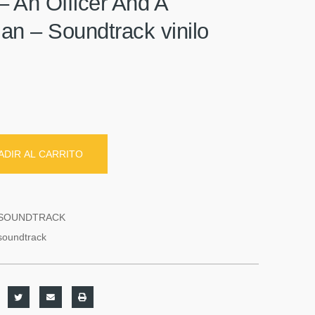
‎– An Officer And A
an – Soundtrack vinilo
ADIR AL CARRITO
SOUNDTRACK
soundtrack