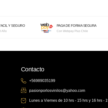
ACIL Y SEGURO
PAGA DE FORMA SEGURA
l Año
Con Webpay Plus Chile
Contacto
+56989035199
pasionporlosvinilos@yahoo.com
Lunes a Viernes de 10 hrs - 15 hrs y 16 hrs - 1