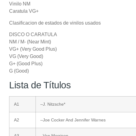
Vinilo NM
Caratula VG+
Clasificacion de estados de vinilos usados
DISCO O CARATULA
NM / M- (Near Mint)
VG+ (Very Good Plus)
VG (Very Good)
G+ (Good Plus)
G (Good)
Lista de Títulos
A1
–
J. Nitzsche
*
A2
–
Joe Cocker
And
Jennifer Warnes
A3
–
Van Morrison