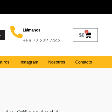
Llámanos
0
$
0
R
+56 72 222 7443
tiros
Instagram
Nosotros
Contacto