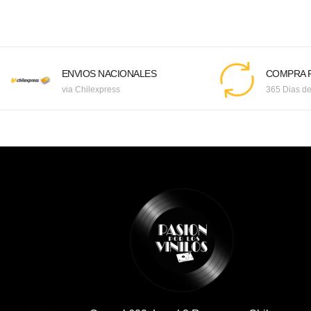
ENVIOS NACIONALES
COMPRA F
via Chilexpress
365 Dias de