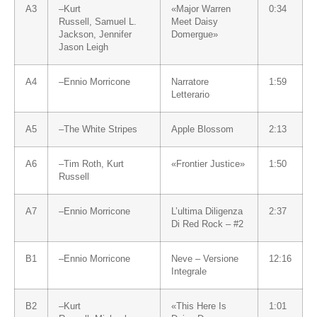
A3
–
Kurt
«Major Warren
0:34
Russell
,
Samuel L.
Meet Daisy
Jackson
,
Jennifer
Domergue»
Jason Leigh
A4
–
Ennio Morricone
Narratore
1:59
Letterario
A5
–
The White Stripes
Apple Blossom
2:13
A6
–
Tim Roth
,
Kurt
«Frontier Justice»
1:50
Russell
A7
–
Ennio Morricone
L’ultima Diligenza
2:37
Di Red Rock – #2
B1
–
Ennio Morricone
Neve – Versione
12:16
Integrale
B2
–
Kurt
«This Here Is
1:01