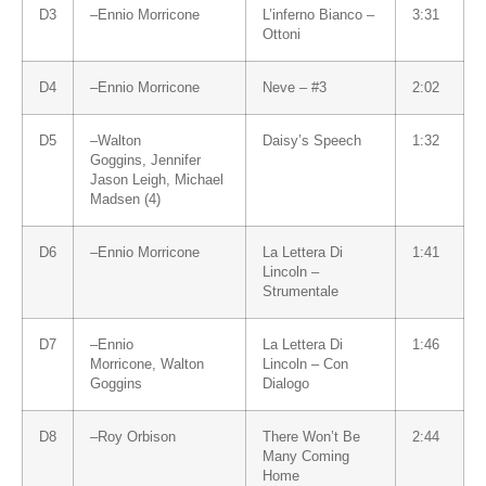
D3
–
Ennio Morricone
L’inferno Bianco –
3:31
Ottoni
D4
–
Ennio Morricone
Neve – #3
2:02
D5
–
Walton
Daisy’s Speech
1:32
Goggins
,
Jennifer
Jason Leigh
,
Michael
Madsen (4)
D6
–
Ennio Morricone
La Lettera Di
1:41
Lincoln –
Strumentale
D7
–
Ennio
La Lettera Di
1:46
Morricone
,
Walton
Lincoln – Con
Goggins
Dialogo
D8
–
Roy Orbison
There Won’t Be
2:44
Many Coming
Home