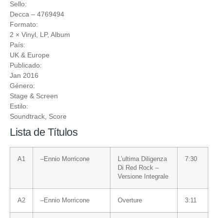
Sello:
Decca
‎– 4769494
Formato:
2 ×
Vinyl
, LP, Album
País:
UK & Europe
Publicado:
Jan 2016
Género:
Stage & Screen
Estilo:
Soundtrack
,
Score
Lista de Títulos
A1
–
Ennio Morricone
L’ultima Diligenza
7:30
Di Red Rock –
Versione Integrale
A2
–
Ennio Morricone
Overture
3:11