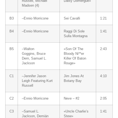
Russell
,
Michael
Daisy Domergue»
Madsen (4)
B3
–
Ennio Morricone
Sei Cavalli
1:21
B4
–
Ennio Morricone
Raggi Di Sole
1:41
Sulla Montagna
B5
–
Walton
«Son Of The
2:43
Goggins
,
Bruce
Bloody Ni**er
Dern
,
Samuel L.
Killer Of Baton
Jackson
Rouge»
C1
–
Jennifer Jason
Jim Jones At
4:10
Leigh
Featuring
Kurt
Botany Bay
Russell
C2
–
Ennio Morricone
Neve – #2
2:05
C3
–
Samuel L.
«Uncle Charlie’s
1:41
Jackson
,
Demián
Stew»