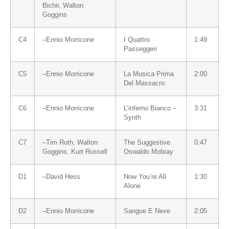
Bichir
,
Walton
Goggins
C4
–
Ennio Morricone
I Quattro
1:49
Passeggeri
C5
–
Ennio Morricone
La Musica Prima
2:00
Del Massacro
C6
–
Ennio Morricone
L’inferno Bianco –
3:31
Synth
C7
–
Tim Roth
,
Walton
The Suggestive
0:47
Goggins
,
Kurt Russell
Oswaldo Mobray
D1
–
David Hess
Now You’re All
1:30
Alone
D2
–
Ennio Morricone
Sangue E Neve
2:05