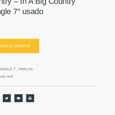
try – In A Big Country
ingle 7″ usado
ADIR AL CARRITO
SINGLE 7"
,
VINILOS
pop rock