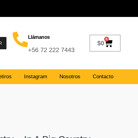
Llámanos
0
$
0
R
+56 72 222 7443
tiros
Instagram
Nosotros
Contacto