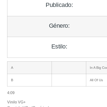
Publicado:
Género:
Estilo:
A
In A Big Co
B
All Of Us
4:09
Vinilo VG+