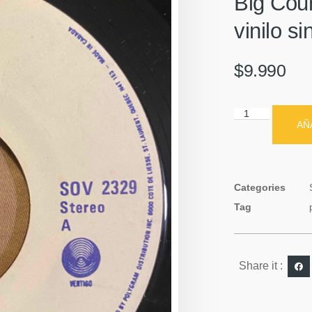
Big Coun
vinilo s
$
9.990
AÑ
Categories
Tag
Share it :