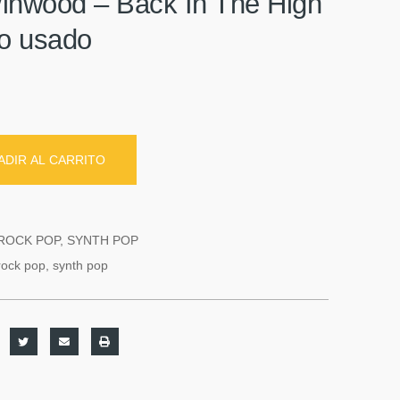
inwood ‎– Back In The High
ilo usado
ADIR AL CARRITO
ROCK POP
,
SYNTH POP
rock pop
,
synth pop