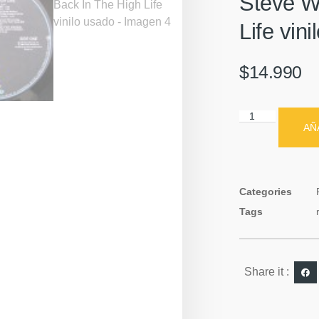
Steve W
Life vin
$
14.990
AÑ
Categories
Tags
Share it :