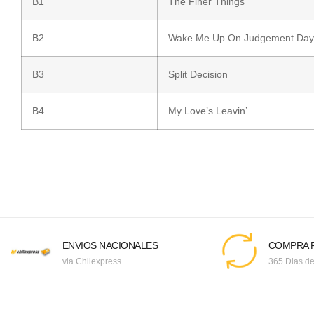
B1
The Finer Things
B2
Wake Me Up On Judgement Day
B3
Split Decision
B4
My Love’s Leavin’
ENVIOS NACIONALES
COMPRA F
via Chilexpress
365 Dias de