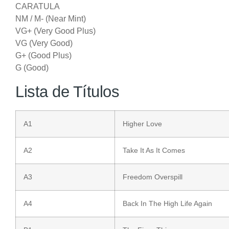
CARATULA
NM / M- (Near Mint)
VG+ (Very Good Plus)
VG (Very Good)
G+ (Good Plus)
G (Good)
Lista de Títulos
A1
Higher Love
A2
Take It As It Comes
A3
Freedom Overspill
A4
Back In The High Life Again