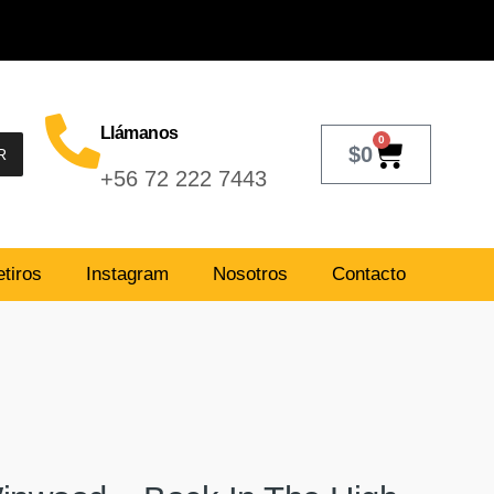
Llámanos
0
$
0
R
+56 72 222 7443
tiros
Instagram
Nosotros
Contacto