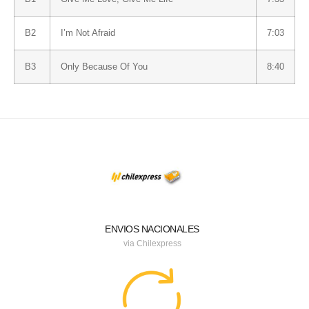
B2
I’m Not Afraid
7:03
B3
Only Because Of You
8:40
ENVIOS NACIONALES
via Chilexpress