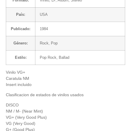
Formato:
Vinilo
, LP, Album, Stereo
País:
USA
Publicado:
1984
Género:
Rock
,
Pop
Estilo:
Pop Rock
,
Ballad
Vinilo VG+
Caratula NM
Insert incluido
Clasificacion de estados de vinilos usados
DISCO
NM / M- (Near Mint)
VG+ (Very Good Plus)
VG (Very Good)
G+ (Good Plus)