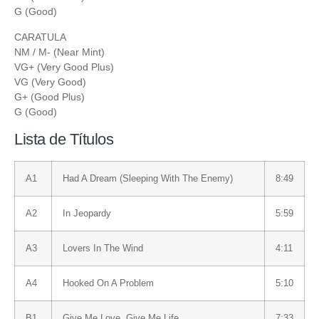
G (Good)
CARATULA
NM / M- (Near Mint)
VG+ (Very Good Plus)
VG (Very Good)
G+ (Good Plus)
G (Good)
Lista de Títulos
A1
Had A Dream (Sleeping With The Enemy)
8:49
A2
In Jeopardy
5:59
A3
Lovers In The Wind
4:11
A4
Hooked On A Problem
5:10
B1
Give Me Love, Give Me Life
7:33