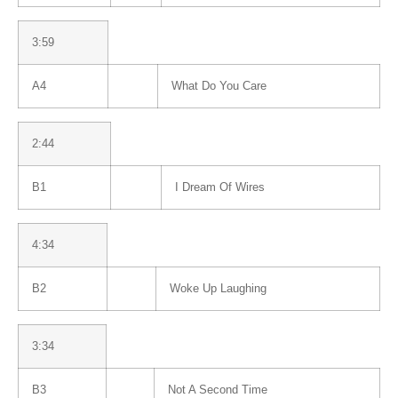
3:59
A4
What Do You Care
2:44
B1
I Dream Of Wires
4:34
B2
Woke Up Laughing
3:34
B3
Not A Second Time