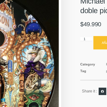
Michael
doble pi
$
49.990
AÑ
Category
Tag
Share it :