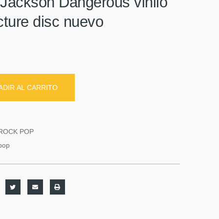
 Jackson Dangerous vinilo
cture disc nuevo
ADIR AL CARRITO
ROCK POP
pop