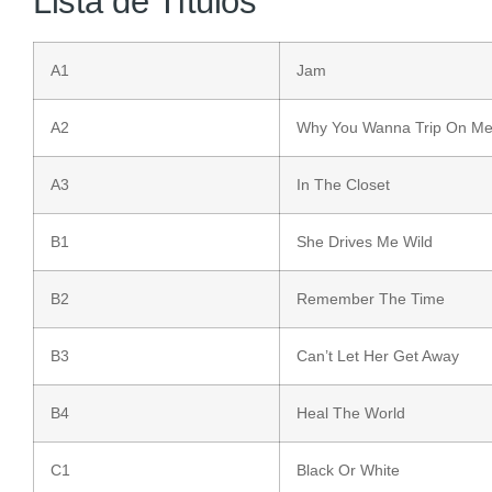
Lista de Títulos
A1
Jam
A2
Why You Wanna Trip On M
A3
In The Closet
B1
She Drives Me Wild
B2
Remember The Time
B3
Can’t Let Her Get Away
B4
Heal The World
C1
Black Or White