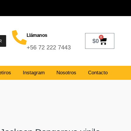
Llámanos
0
$
0
R
+56 72 222 7443
tiros
Instagram
Nosotros
Contacto