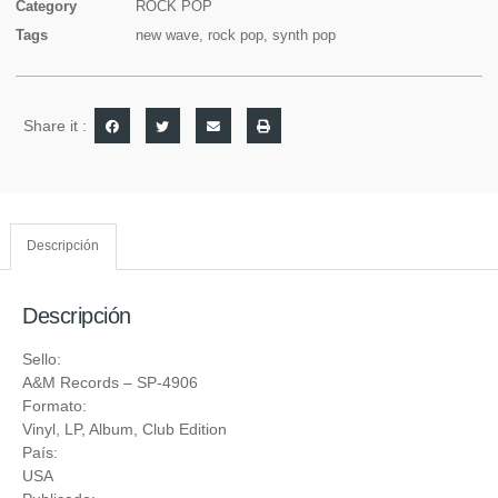
Category
ROCK POP
Tags
new wave
,
rock pop
,
synth pop
Share it :
Descripción
Descripción
Sello:
A&M Records
‎– SP-4906
Formato:
Vinyl
, LP, Album, Club Edition
País:
USA