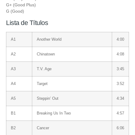
G+ (Good Plus)
G (Good)
Lista de Títulos
A1
Another World
4:00
A2
Chinatown
4:08
A3
T.V. Age
3:45
A4
Target
3:52
A5
Steppin’ Out
4:34
B1
Breaking Us In Two
4:57
B2
Cancer
6:06