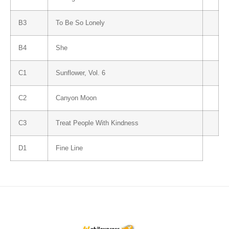
B3
To Be So Lonely
B4
She
C1
Sunflower, Vol. 6
C2
Canyon Moon
C3
Treat People With Kindness
D1
Fine Line