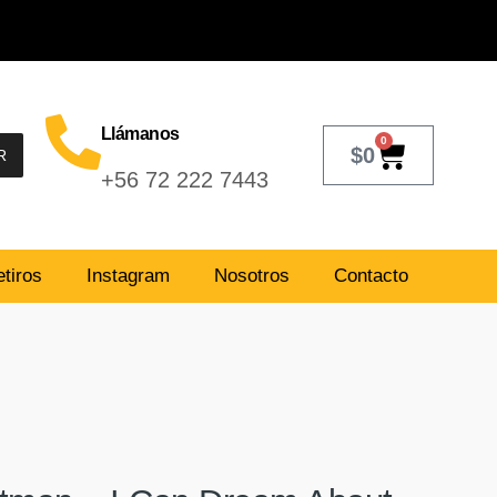
Llámanos
0
$
0
R
+56 72 222 7443
tiros
Instagram
Nosotros
Contacto