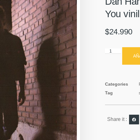
Dan Har
You vini
$
24.990
AÑ
Categories
Tag
Share it :