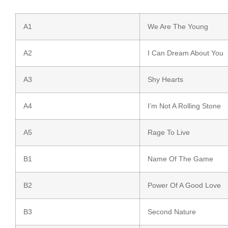
A1
We Are The Young
A2
I Can Dream About You
A3
Shy Hearts
A4
I’m Not A Rolling Stone
A5
Rage To Live
B1
Name Of The Game
B2
Power Of A Good Love
B3
Second Nature