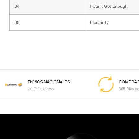
B4
I Can’t Get Enough
B5
Electricity
ENVIOS NACIONALES
COMPRA F
via Chilexpress
365 Dias de