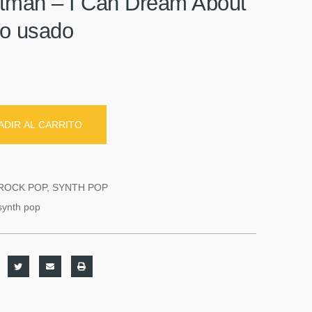
tman ‎– I Can Dream About
lo usado
ADIR AL CARRITO
ROCK POP
,
SYNTH POP
synth pop